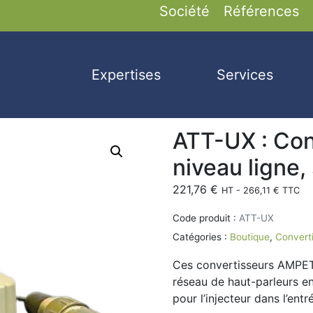
Société
Références
Expertises
Services
ATT-UX : Con
niveau ligne,
221,76
€
HT -
266,11
€
TTC
Code produit :
ATT-UX
Catégories :
Boutique
,
Converti
Ces convertisseurs AMPETR
réseau de haut-parleurs e
pour l’injecteur dans l’entr