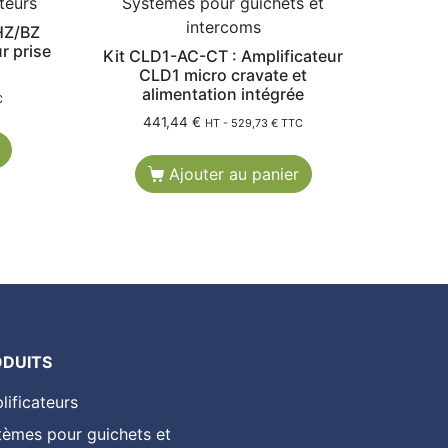
teurs
Systèmes pour guichets et
intercoms
HZ/BZ
r prise
Kit CLD1-AC-CT : Amplificateur
CLD1 micro cravate et
alimentation intégrée
C
441,44
€
HT -
529,73
€
TTC
Ajouter au panier
ODUITS
lificateurs
tèmes pour guichets et