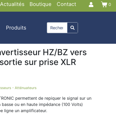
Actualités
Boutique
Contact
0
Produits
vertisseur HZ/BZ vers
 sortie sur prise XLR
sseurs - Atténuateurs
ONIC permettent de repiquer le signal sur un
n basse ou en haute impédance (100 Volts)
ée ligne un amplificateur.