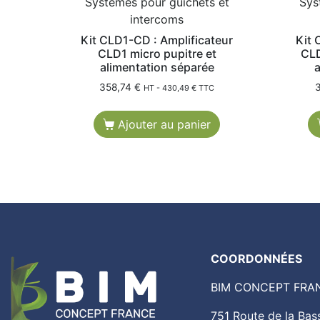
Systèmes pour guichets et
Sys
intercoms
Kit CLD1-CD : Amplificateur
Kit 
CLD1 micro pupitre et
CLD
alimentation séparée
a
358,74
€
HT -
430,49
€
TTC
Ajouter au panier
COORDONNÉES
BIM CONCEPT FRA
751 Route de la B