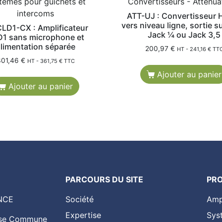
tèmes pour guichets et
Convertisseurs - Atténua
intercoms
ATT-UJ : Convertisseur 
vers niveau ligne, sortie su
CLD1-CX : Amplificateur
Jack ¼ ou Jack 3,5
1 sans microphone et
limentation séparée
200,97
€
HT -
241,16
€
TT
301,46
€
HT -
361,75
€
TTC
Ajouter au panier
Ajouter au panier
PARCOURS DU SITE
PR
NCE
Société
Amp
Expertise
Sys
asse Commune