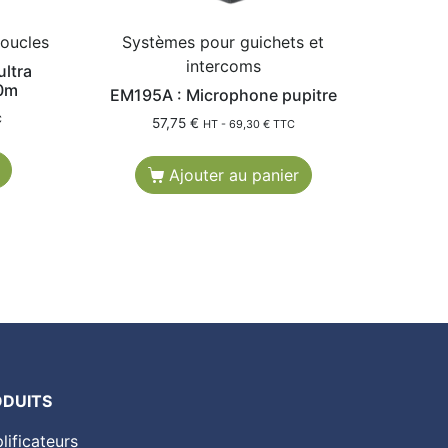
boucles
Systèmes pour guichets et
intercoms
ultra
00m
EM195A : Microphone pupitre
C
57,75
€
HT -
69,30
€
TTC
Ajouter au panier
ODUITS
lificateurs