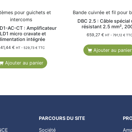
tèmes pour guichets et
Bande cuivrée et fil pour 
intercoms
DBC 2.5 : Câble spécial 
résistant 2.5 mm², 2
D1-AC-CT : Amplificateur
LD1 micro cravate et
659,27
€
HT -
791,12
€
TT
limentation intégrée
41,44
€
HT -
529,73
€
TTC
Ajouter au panier
Ajouter au panier
PARCOURS DU SITE
PR
NCE
Société
Amp