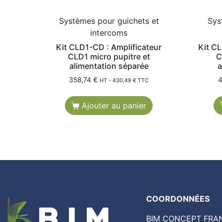
Systèmes pour guichets et
Sys
intercoms
Kit CLD1-CD : Amplificateur
Kit CL
CLD1 micro pupitre et
C
alimentation séparée
a
358,74
€
4
HT -
430,49
€
TTC
Ajouter au panier
COORDONNÉES
BIM CONCEPT FRA