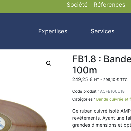
Société
Références
Expertises
Services
FB1.8 : Band
100m
249,25
€
HT -
299,10
€
TTC
Code produit :
ACFB100U18
Catégories :
Bande cuivrée et f
Ce ruban cuivré isolé AMP
revêtements. Ayant une fai
grandes dimensions et opti