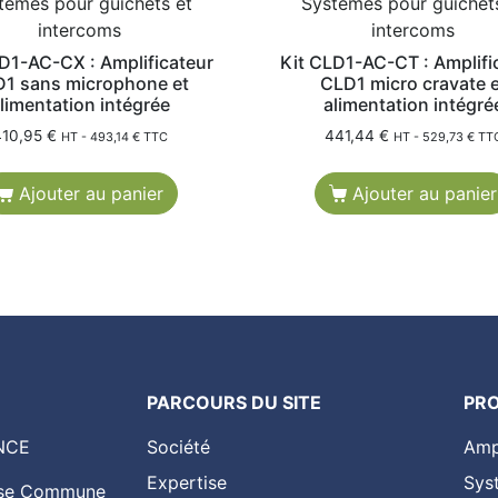
tèmes pour guichets et
Systèmes pour guichet
intercoms
intercoms
D1-AC-CX : Amplificateur
Kit CLD1-AC-CT : Amplifi
1 sans microphone et
CLD1 micro cravate e
limentation intégrée
alimentation intégré
410,95
€
441,44
€
HT -
493,14
€
TTC
HT -
529,73
€
TT
Ajouter au panier
Ajouter au panier
PARCOURS DU SITE
PR
NCE
Société
Amp
Expertise
Sys
asse Commune