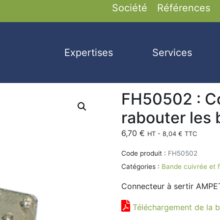
Société
Références
Expertises
Services
FH50502 : Co
rabouter les
6,70
€
HT -
8,04
€
TTC
Code produit :
FH50502
Catégories :
Bande cuivrée et f
Connecteur à sertir AMPET
Téléchargement de la b