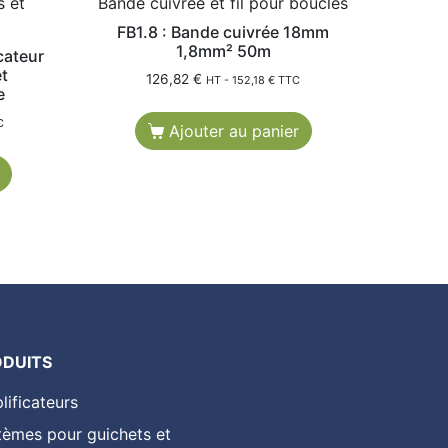
s et
Bande cuivrée et fil pour boucles
FB1.8 : Bande cuivrée 18mm
1,8mm² 50m
cateur
t
126,82
€
HT -
152,18
€
TTC
e
C
Ajouter au panier
ODUITS
lificateurs
tèmes pour guichets et