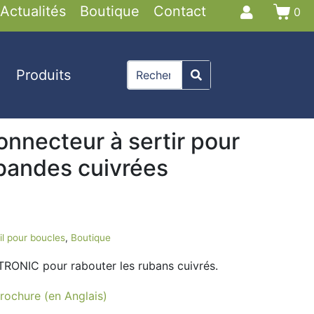
Actualités
Boutique
Contact
0
Produits
nnecteur à sertir pour
 bandes cuivrées
il pour boucles
,
Boutique
RONIC pour rabouter les rubans cuivrés.
rochure (en Anglais)