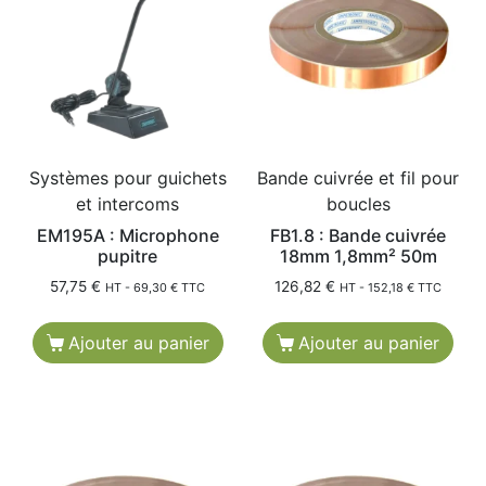
Systèmes pour guichets
Bande cuivrée et fil pour
et intercoms
boucles
EM195A : Microphone
FB1.8 : Bande cuivrée
pupitre
18mm 1,8mm² 50m
57,75
€
126,82
€
HT -
69,30
€
TTC
HT -
152,18
€
TTC
Ajouter au panier
Ajouter au panier